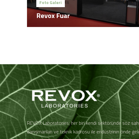
Foto Galeri
Revox Fuar
REVOX Laboratories; her biri kendi sektöründe söz sahi
danışmanları ve teknik kadrosu ile endüstrinin önde ge