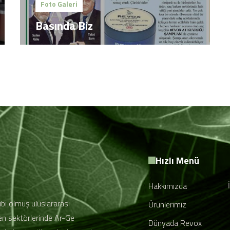
Foto Galeri
Basında Biz
Hızlı Menü
Hakkımızda
bi olmuş uluslararası
Ürünlerimiz
len sektörlerinde Ar-Ge
Dünyada Revox