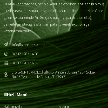
REVOX Laboratories; her biri kendi sektöründe söz sahibi olmuş
uluslararası danışmanları ve teknik kadrosu ile endüstrinin önde
gelen sektörlerinde Ar-Ge çalışmaları yaparak, elde ettiği
verilerle geliştirdiği sistemleri patentliyerek ekonomiye
kazandırmaktadır.
info@geomass.com.tr
0 (312 ) 287 14 08
0 (312 ) 287 14 09
LTS GRUP TEKNOLOJİ BİNASI Alınteri Bulvarı 1251 Sokak
No:13 Yenimahalle Ankara/TÜRKİYE
Hızlı Menü
İletişim
Hakkımızda