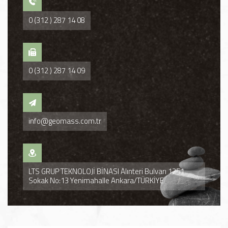
0 (312 ) 287 14 08
0 (312 ) 287 14 09
info@geomass.com.tr
LTS GRUP TEKNOLOJİ BİNASI Alınteri Bulvarı 1251
Sokak No:13 Yenimahalle Ankara/TÜRKİYE