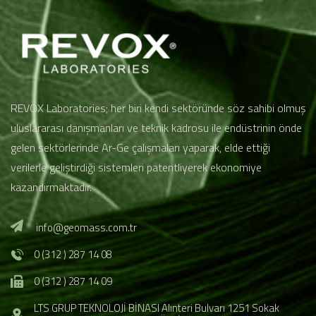
REVOX Laboratories; her biri kendi sektöründe söz sahibi olmuş
uluslararası danışmanları ve teknik kadrosu ile endüstrinin önde
gelen sektörlerinde Ar-Ge çalışmaları yaparak, elde ettiği
verilerle geliştirdiği sistemleri patentliyerek ekonomiye
kazandırmaktadır.
info@geomass.com.tr
0 (312 ) 287 14 08
0 (312 ) 287 14 09
LTS GRUP TEKNOLOJİ BİNASI Alınteri Bulvarı 1251 Sokak