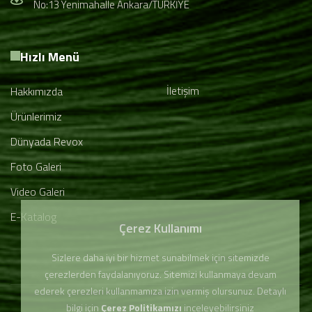
No:13 Yenimahalle Ankara/TÜRKİYE
Hızlı Menü
İletişim
Hakkımızda
Ürünlerimiz
Dünyada Revox
Foto Galeri
Video Galeri
E-Katalog
Çerez Kullanımı
Sizlere daha iyi bir hizmet sunabilmek için sitemizde
çerezlerden faydalanıyoruz. Sitemizi kullanmaya devam
ederek çerezleri kullanmamıza izin vermiş olursunuz. Detaylı
bilgi için
Çerez Politikamızı
inceleyebilirsiniz