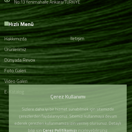
No:13 Yenimahalle Ankara/TÜRKİYE
Hızlı Menü
İletişim
Hakkımızda
Ürünlerimiz
Dünyada Revox
Foto Galeri
Video Galeri
E-Katalog
Çerez Kullanımı
Sizlere daha iyi bir hizmet sunabilmek için sitemizde
çerezlerden faydalanıyoruz. Sitemizi kullanmaya devam
ederek çerezleri kullanmamıza izin vermiş olursunuz. Detaylı
bilgi için
Çerez Politikamızı
inceleyebilirsiniz