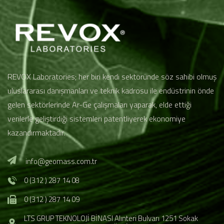
REVOX Laboratories; her biri kendi sektöründe söz sahibi olmuş
uluslararası danışmanları ve teknik kadrosu ile endüstrinin önde
gelen sektörlerinde Ar-Ge çalışmaları yaparak, elde ettiği
verilerle geliştirdiği sistemleri patentliyerek ekonomiye
kazandırmaktadır.
info@geomass.com.tr
0 (312 ) 287 14 08
0 (312 ) 287 14 09
LTS GRUP TEKNOLOJİ BİNASI Alınteri Bulvarı 1251 Sokak